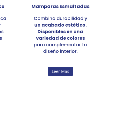
co
Mamparas Esmaltadas
ica
Combina durabilidad y
r
un acabado estético.
os
Disponibles en una
s
variedad de colores
para complementar tu
diseño interior.
Leer Más