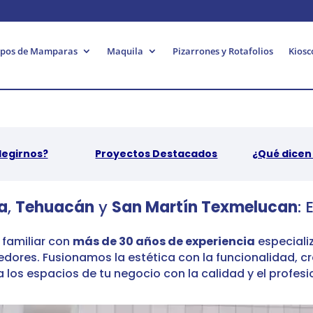
ipos de Mamparas
Maquila
Pizarrones y Rotafolios
Kiosc
legirnos?
Proyectos Destacados
¿Qué dicen 
a
,
Tehuacán
y
San Martín Texmelucan
: 
familiar con
más de 30 años de experiencia
especializ
edores.
Fusionamos la estética con la funcionalidad,
cr
los espacios de tu negocio con la calidad y el profesi