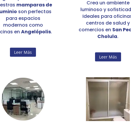
Crea un ambiente
estras
mamparas de
luminoso y sofisticad
luminio
son perfectas
Ideales para oficina
para espacios
centros de salud y
modernos como
comercios en
San Pe
icinas en
Angelópolis
.
Cholula
.
Leer Más
Leer Más