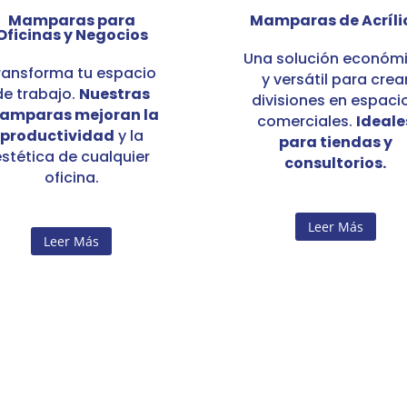
Mamparas para
Mamparas de Acríli
Oficinas y Negocios
Una solución económ
ransforma tu espacio
y versátil para crea
de trabajo.
Nuestras
divisiones en espaci
amparas mejoran la
comerciales.
Ideale
productividad
y la
para tiendas y
estética de cualquier
consultorios.
oficina.
Leer Más
Leer Más