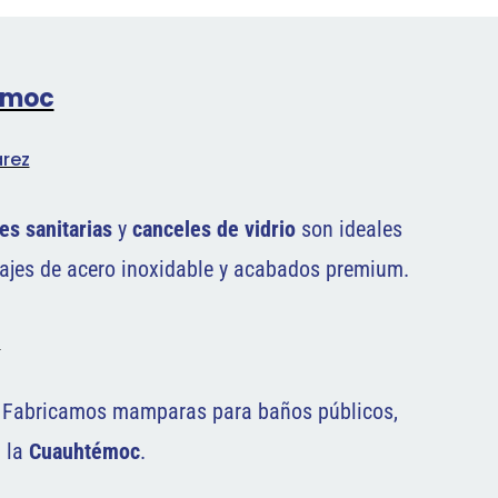
témoc
árez
es sanitarias
y
canceles de vidrio
son ideales
rajes de acero inoxidable y acabados premium.
o
. Fabricamos mamparas para baños públicos,
n la
Cuauhtémoc
.