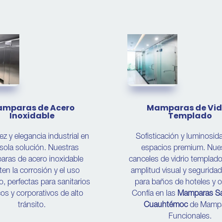
mparas de Acero
Mamparas de Vid
Inoxidable
Templado
z y elegancia industrial en
Sofisticación y luminosid
sola solución. Nuestras
espacios premium. Nue
ras de acero inoxidable
canceles de vidrio templad
ten la corrosión y el uso
amplitud visual y seguridad
o, perfectas para sanitarios
para baños de hoteles y of
cos y corporativos de alto
Confía en las
Mamparas Sa
tránsito.
Cuauhtémoc
de Mamp
Funcionales.