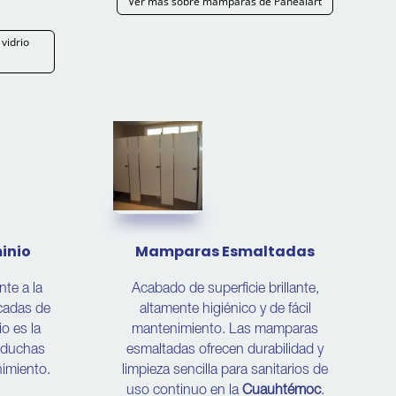
Ver más sobre mamparas de Panealart
vidrio
inio
Mamparas Esmaltadas
nte a la
Acabado de superficie brillante,
écadas de
altamente higiénico y de fácil
o es la
mantenimiento. Las mamparas
y duchas
esmaltadas ofrecen durabilidad y
nimiento.
limpieza sencilla para sanitarios de
uso continuo en la
Cuauhtémoc
.