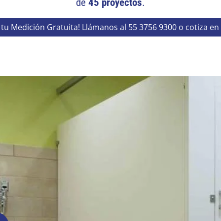
de
45 proyectos
.
 tu Medición Gratuita! Llámanos al 55 3756 9300 o cotiza en 