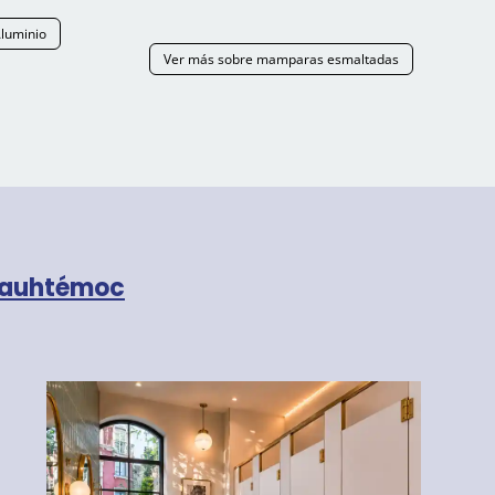
luminio
Ver más sobre mamparas esmaltadas
Cuauhtémoc