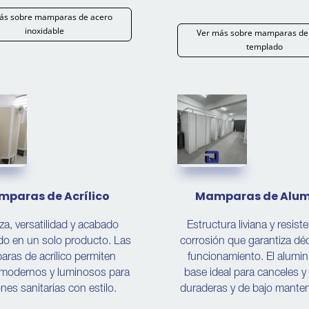
ás sobre mamparas de acero
inoxidable
Ver más sobre mamparas de 
templado
paras de Acrílico
Mamparas de Alum
za, versatilidad y acabado
Estructura liviana y resiste
ido en un solo producto. Las
corrosión que garantiza d
ras de acrílico permiten
funcionamiento. El alumini
 modernos y luminosos para
base ideal para canceles 
ones sanitarias con estilo.
duraderas y de bajo mante