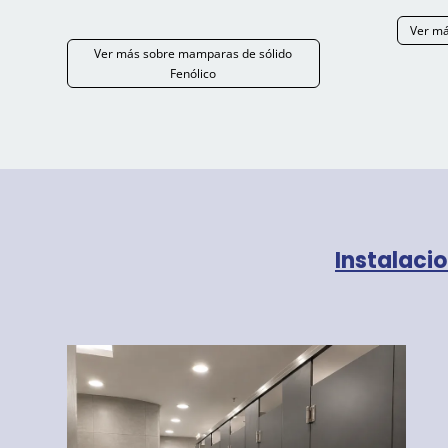
Ver má
Ver más sobre mamparas de sólido
Fenólico
Instalaci