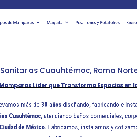
ipos de Mamparas
Maquila
Pizarrones y Rotafolios
Kiosc
anitarias Cuauhtémoc, Roma Nort
e Mamparas Líder que Transforma Espacios en 
levamos más de
30 años
diseñando, fabricando e inst
rias Cuauhtémoc
, atendiendo baños comerciales, corp
Ciudad de México
. Fabricamos, instalamos y cotizamo